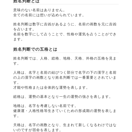
姓名判断とは
意味のない名前はありません。
全ての名前には想いが込められています。
姓名判断は数字に吉凶があるように、名前の画数を元に吉凶
を占います。
名前を数字にして占うことで、性格や運気を占うことができ
ます。
姓名判断での五格とは
姓名判断では、人格、総格、地格、天格、外格の五格を見ま
す。
人格は、名字と名前の結びつく部分で名字の下の漢字と名前
の上の漢字の画数となり姓名判断では一番重要とされていま
す。
才能や性格または全体的な運勢を表します。
総格は、運勢の基本となり一生の運勢の強さを表します。
地格は、名字を考慮しない名前です。
健康運・人格性格等生きていくための形成期の運勢を表しま
す。
天格は、名字の画数となり、生まれて新しくなるわけではな
いのですが宿命を表します。