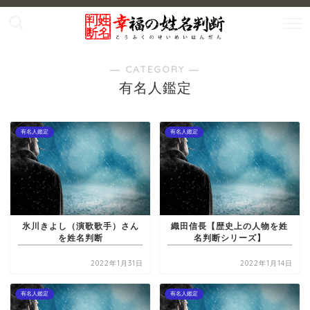
― CATEGORY ―
有名人鑑定
有名人鑑定
有名人鑑定
氷川きよし（演歌歌手）さん
織田信長【歴史上の人物を姓
を姓名判断
名判断シリーズ】
2022年1月31日
2022年1月14日
有名人鑑定
有名人鑑定