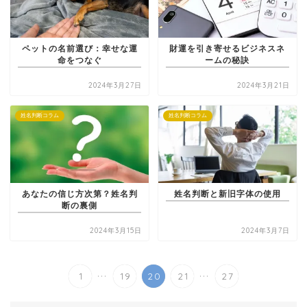
ペットの名前選び：幸せな運
財運を引き寄せるビジネスネ
命をつなぐ
ームの秘訣
2024年3月27日
2024年3月21日
姓名判断コラム
姓名判断コラム
あなたの信じ方次第？姓名判
姓名判断と新旧字体の使用
断の裏側
2024年3月15日
2024年3月7日
...
...
1
19
20
21
27