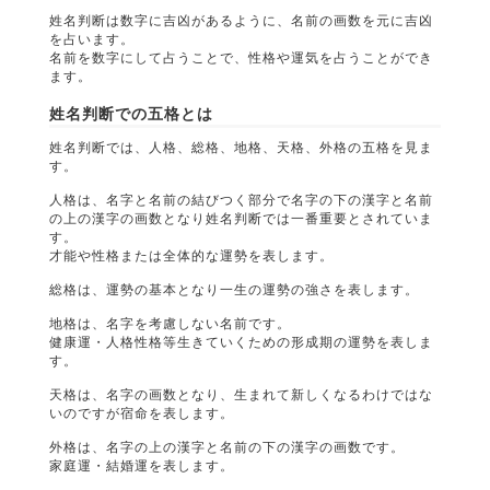
姓名判断は数字に吉凶があるように、名前の画数を元に吉凶
を占います。
名前を数字にして占うことで、性格や運気を占うことができ
ます。
姓名判断での五格とは
姓名判断では、人格、総格、地格、天格、外格の五格を見ま
す。
人格は、名字と名前の結びつく部分で名字の下の漢字と名前
の上の漢字の画数となり姓名判断では一番重要とされていま
す。
才能や性格または全体的な運勢を表します。
総格は、運勢の基本となり一生の運勢の強さを表します。
地格は、名字を考慮しない名前です。
健康運・人格性格等生きていくための形成期の運勢を表しま
す。
天格は、名字の画数となり、生まれて新しくなるわけではな
いのですが宿命を表します。
外格は、名字の上の漢字と名前の下の漢字の画数です。
家庭運・結婚運を表します。