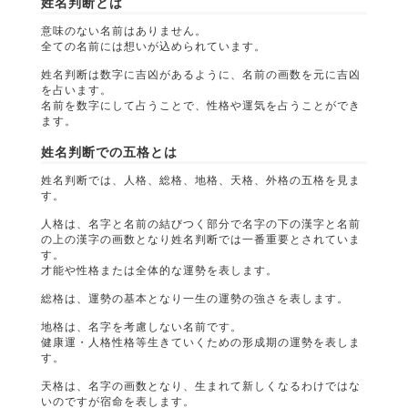
姓名判断とは
意味のない名前はありません。
全ての名前には想いが込められています。
姓名判断は数字に吉凶があるように、名前の画数を元に吉凶
を占います。
名前を数字にして占うことで、性格や運気を占うことができ
ます。
姓名判断での五格とは
姓名判断では、人格、総格、地格、天格、外格の五格を見ま
す。
人格は、名字と名前の結びつく部分で名字の下の漢字と名前
の上の漢字の画数となり姓名判断では一番重要とされていま
す。
才能や性格または全体的な運勢を表します。
総格は、運勢の基本となり一生の運勢の強さを表します。
地格は、名字を考慮しない名前です。
健康運・人格性格等生きていくための形成期の運勢を表しま
す。
天格は、名字の画数となり、生まれて新しくなるわけではな
いのですが宿命を表します。