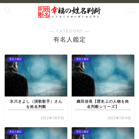
― CATEGORY ―
有名人鑑定
有名人鑑定
有名人鑑定
氷川きよし（演歌歌手）さん
織田信長【歴史上の人物を姓
を姓名判断
名判断シリーズ】
2022年1月31日
2022年1月14日
有名人鑑定
有名人鑑定