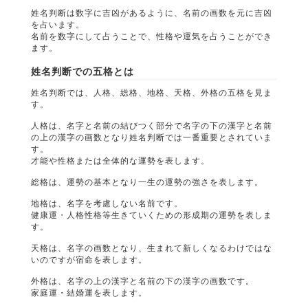
姓名判断は数字に吉凶があるように、名前の画数を元に吉凶
を占います。
名前を数字にして占うことで、性格や運気を占うことができ
ます。
姓名判断での五格とは
姓名判断では、人格、総格、地格、天格、外格の五格を見ま
す。
人格は、名字と名前の結びつく部分で名字の下の漢字と名前
の上の漢字の画数となり姓名判断では一番重要とされていま
す。
才能や性格または全体的な運勢を表します。
総格は、運勢の基本となり一生の運勢の強さを表します。
地格は、名字を考慮しない名前です。
健康運・人格性格等生きていくための形成期の運勢を表しま
す。
天格は、名字の画数となり、生まれて新しくなるわけではな
いのですが宿命を表します。
外格は、名字の上の漢字と名前の下の漢字の画数です。
家庭運・結婚運を表します。