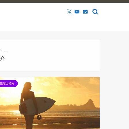
Y ―
介
鑑定士紹介