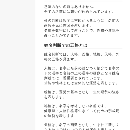
意味のない名前はありません。
全ての名前には想いが込められています。
姓名判断は数字に吉凶があるように、名前の
画数を元に吉凶を占います。
名前を数字にして占うことで、性格や運気を
占うことができます。
姓名判断での五格とは
姓名判断では、人格、総格、地格、天格、外
格の五格を見ます。
人格は、名字と名前の結びつく部分で名字の
下の漢字と名前の上の漢字の画数となり姓名
判断では一番重要とされています。
才能や性格または全体的な運勢を表します。
総格は、運勢の基本となり一生の運勢の強さ
を表します。
地格は、名字を考慮しない名前です。
健康運・人格性格等生きていくための形成期
の運勢を表します。
天格は、名字の画数となり、生まれて新しく
なるわけではないのですが宿命を表します。