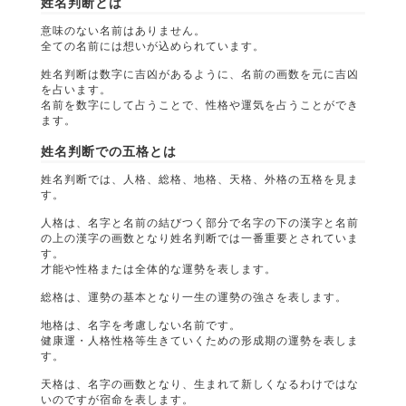
姓名判断とは
意味のない名前はありません。
全ての名前には想いが込められています。
姓名判断は数字に吉凶があるように、名前の画数を元に吉凶
を占います。
名前を数字にして占うことで、性格や運気を占うことができ
ます。
姓名判断での五格とは
姓名判断では、人格、総格、地格、天格、外格の五格を見ま
す。
人格は、名字と名前の結びつく部分で名字の下の漢字と名前
の上の漢字の画数となり姓名判断では一番重要とされていま
す。
才能や性格または全体的な運勢を表します。
総格は、運勢の基本となり一生の運勢の強さを表します。
地格は、名字を考慮しない名前です。
健康運・人格性格等生きていくための形成期の運勢を表しま
す。
天格は、名字の画数となり、生まれて新しくなるわけではな
いのですが宿命を表します。