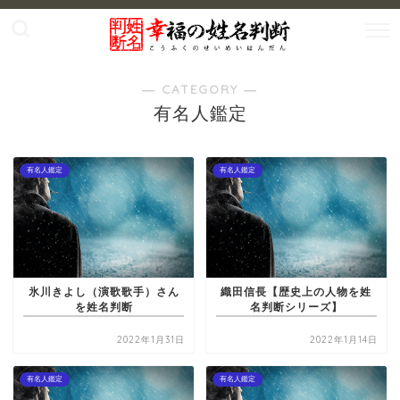
― CATEGORY ―
有名人鑑定
有名人鑑定
有名人鑑定
氷川きよし（演歌歌手）さん
織田信長【歴史上の人物を姓
を姓名判断
名判断シリーズ】
2022年1月31日
2022年1月14日
有名人鑑定
有名人鑑定