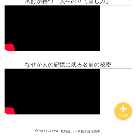
名前が持つ「人生の立て直し力」
有名人鑑定
姓名判断コラム
他の占い
なぜか人の記憶に残る名前の秘密
鑑定士紹介
MENU
2021–2026 無料占い～幸福の姓名判断