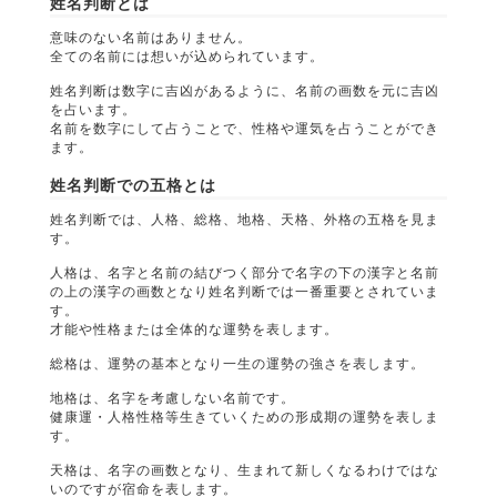
姓名判断とは
意味のない名前はありません。
全ての名前には想いが込められています。
姓名判断は数字に吉凶があるように、名前の画数を元に吉凶
を占います。
名前を数字にして占うことで、性格や運気を占うことができ
ます。
姓名判断での五格とは
姓名判断では、人格、総格、地格、天格、外格の五格を見ま
す。
人格は、名字と名前の結びつく部分で名字の下の漢字と名前
の上の漢字の画数となり姓名判断では一番重要とされていま
す。
才能や性格または全体的な運勢を表します。
総格は、運勢の基本となり一生の運勢の強さを表します。
地格は、名字を考慮しない名前です。
健康運・人格性格等生きていくための形成期の運勢を表しま
す。
天格は、名字の画数となり、生まれて新しくなるわけではな
いのですが宿命を表します。