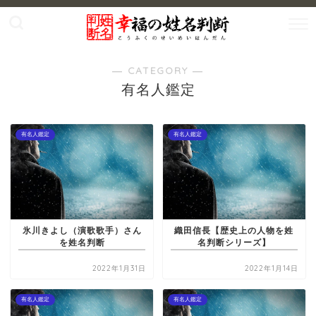
― CATEGORY ―
有名人鑑定
有名人鑑定
有名人鑑定
氷川きよし（演歌歌手）さん
織田信長【歴史上の人物を姓
を姓名判断
名判断シリーズ】
2022年1月31日
2022年1月14日
有名人鑑定
有名人鑑定